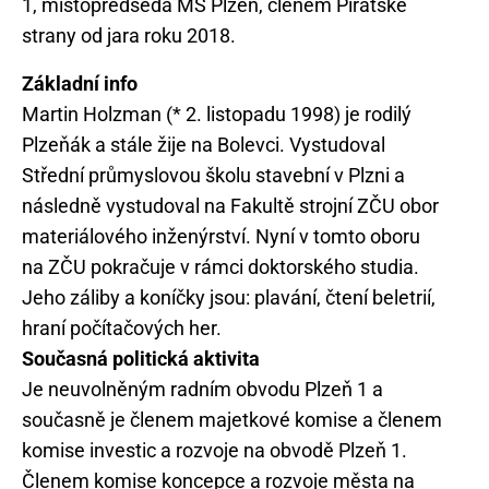
1, místopředseda MS Plzeň, členem Pirátské
Základní info
Martin Holzman (* 2. listopadu 1998) je rodilý
Plzeňák a stále žije na Bolevci. Vystudoval
Střední průmyslovou školu stavební v Plzni a
následně vystudoval na Fakultě strojní ZČU obor
materiálového inženýrství. Nyní v tomto oboru
na ZČU pokračuje v rámci doktorského studia.
Jeho záliby a koníčky jsou: plavání, čtení beletrií,
hraní počítačových her.
Současná politická aktivita
Je neuvolněným radním obvodu Plzeň 1 a
současně je členem majetkové komise a členem
komise investic a rozvoje na obvodě Plzeň 1.
Členem komise koncepce a rozvoje města na