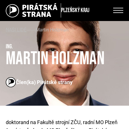
Plzeňský kraj
NAŠI LIDÉ
Martin Holzman
Ing.
Martin Holzman
Člen(ka) Pirátské strany
doktorand na Fakultě strojní ZČU, radní MO Plzeň