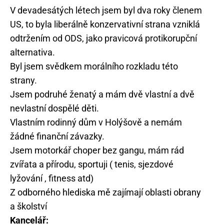
V devadesátých létech jsem byl dva roky členem
US, to byla liberálně konzervativní strana vzniklá
odtržením od ODS, jako pravicová protikorupční
alternativa.
Byl jsem svědkem morálního rozkladu této
strany.
Jsem podruhé ženatý a mám dvě vlastní a dvě
nevlastní dospělé děti.
Vlastním rodinný dům v Holýšově a nemám
žádné finanční závazky.
Jsem motorkář choper bez gangu, mám rád
zvířata a přírodu, sportuji ( tenis, sjezdové
lyžování , fitness atd)
Z odborného hlediska mě zajímají oblasti obrany
a školství
Kancelář: