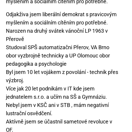
Odjakživa jsem liberální demokrat s pravicovým
myšlením a sociálním cítěním pro potřebné.
Narozen na druhý svátek vánoční LP 1963 v
Přerově
Studoval SPŠ automatizačni Přerov, VA Brno
obor vyzbrojně technicky a UP Olomouc obor
pedagogika a psychologie
Byl jsem 10 let vojákem z povolání - technik přes
výzbroj.
Více jak 20 let podnikám v IT kde jsem
jednatelem s.r.o. a učím na SŠ a Gymnáziu.
Nebyl jsem v KSČ ani v STB , mám negativní
lustrační osvědčení.
Aktívně jsem se účastnil sametové revoluce v
OF.