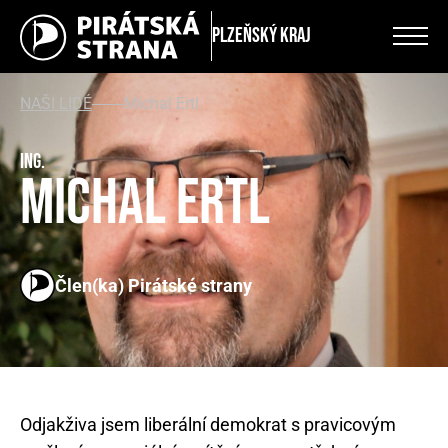
Plzeňský kraj
NAŠI LIDÉ
Michal Ertl
Ing.
Michal Ertl
Člen(ka) Pirátské strany
Odjakživa jsem liberální demokrat s pravicovým