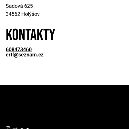
Sadová 625
34562 Holýšov
Kontakty
608473460
ertl@seznam.cz
Instagram