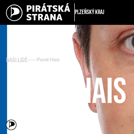
Plzeňský kraj
NAŠI LIDÉ
Pavel Hais
Pavel Hais
Člen(ka) Pirátské strany