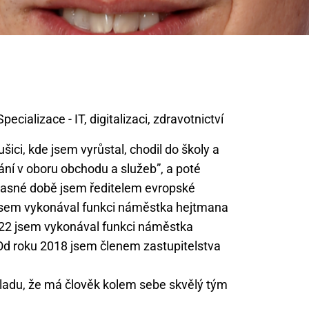
ušici, kde jsem vyrůstal, chodil do školy a
ání v oboru obchodu a služeb”, a poté
časné době jsem ředitelem evropské
 jsem vykonával funkci náměstka hejtmana
2022 jsem vykonával funkci náměstka
. Od roku 2018 jsem členem zastupitelstva
okladu, že má člověk kolem sebe skvělý tým