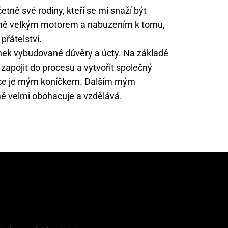
etně své rodiny, kteří se mi snaží být
ro mě velkým motorem a nabuzením k tomu,
přátelství.
ínek vybudované důvěry a úcty. Na základě
zapojit do procesu a vytvořit společný
práce je mým koníčkem. Dalším mým
mě velmi obohacuje a vzdělává.