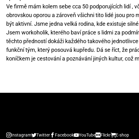
Ve firmě mám kolem sebe cca 50 podporujících lidí , vč
obrovskou oporou a zároveň všichni tito lidé jsou p
být aktivní. Jsme jedna velká rodina, kde existuje silné 
Jsem workoholik, kterého baví práce s lidmi za podm
těchto předností dokáži každého takového jednotlivce 
funkční tým, který posouvá kupředu. Dá se říct, že 
koníčkem je cestování a poznávání jiných kultur, což 
Instagram
Twitter
Facebook
YouTube
Flickr
E-shop