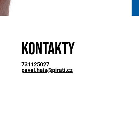
Kontakty
731125027
pavel.hais@pirati.cz